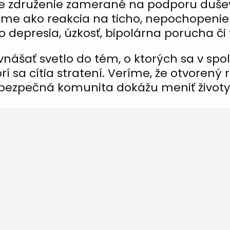
e združenie zamerané na podporu dušev
 sme ako reakcia na ticho, nepochopenie
 depresia, úzkosť, bipolárna porucha č
nášať svetlo do tém, o ktorých sa v spol
rí sa cítia stratení. Veríme, že otvorený 
bezpečná komunita dokážu meniť životy