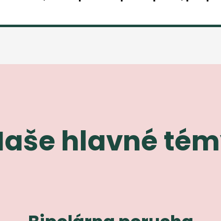
aše hlavné té