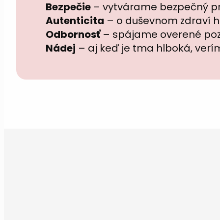
Bezpečie
–
vytvárame bezpečný pr
Autenticita
– o duševnom zdraví h
Odbornosť
– spájame overené pozn
Nádej
– aj keď je tma hlboká, verí