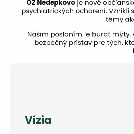
OZ Nedepkovo
je nové občiansk
psychiatrických ochorení. Vznikli
témy ako
Naším poslaním je búrať mýty, v
bezpečný prístav pre tých, kto
Vízia