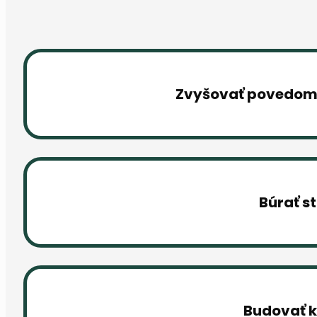
Zvyšovať povedomie
Búrať s
Budovať k