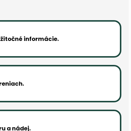
žitočné informácie.
reniach.
u a nádej.