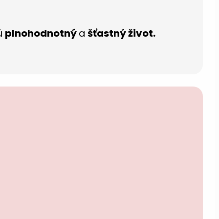
jú
plnohodnotný
a
šťastný život.