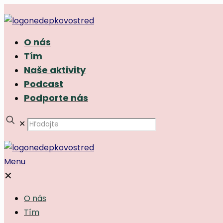
O nás
Tím
Naše aktivity
Podcast
Podporte nás
✕
Menu
✕
O nás
Tím