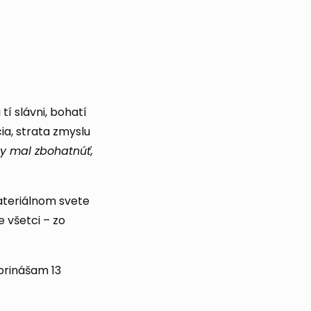
tí slávni, bohatí
ia, strata zmyslu
by mal zbohatnúť,
materiálnom svete
 všetci – zo
prinášam 13