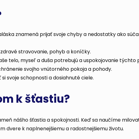
?
baláska znamená prijať svoje chyby a nedostatky ako súča
 zdravé stravovanie, pohyb a koníčky.
aše telo, myseľ a duša potrebujú a uspokojovanie týchto 
 chránenie svojho vnútorného pokoja a pohody.
i svoje schopnosti a dosiahnuté ciele.
om k šťastiu?
ameň nášho šťastia a spokojnosti. Keď sa naučíme milovať
ám dvere k naplnenejšiemu a radostnejšiemu životu.