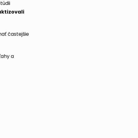
túdii
aktizovali
ať častejšie
ťahy a