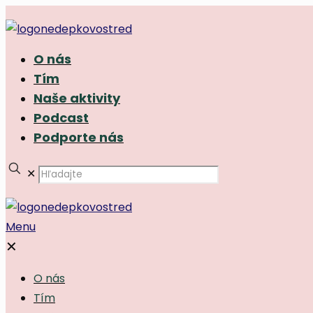
O nás
Tím
Naše aktivity
Podcast
Podporte nás
✕
Menu
✕
O nás
Tím