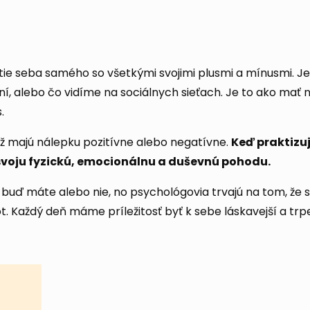
atie seba samého so všetkými svojimi plusmi a mínusmi. J
ní, alebo čo vidíme na sociálnych sieťach. Je to ako mať 
.
už majú nálepku pozitívne alebo negatívne.
Keď praktizu
svoju fyzickú, emocionálnu a duševnú pohodu.
u buď máte alebo nie, no psychológovia trvajú na tom, že 
 Každý deň máme príležitosť byť k sebe láskavejší a trpez