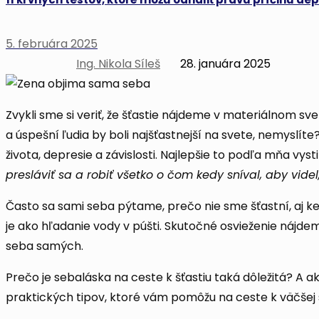
5. februára 2025
Ing. Nikola Síleš
28. januára 2025
Zvykli sme si veriť, že šťastie nájdeme v materiálnom sve
a úspešní ľudia by boli najšťastnejší na svete, nemyslíte
života, depresie a závislosti. Najlepšie to podľa mňa vys
presláviť sa a robiť všetko o čom kedy sníval, aby videl
Často sa sami seba pýtame, prečo nie sme šťastní, aj ke
je ako hľadanie vody v púšti. Skutočné osvieženie nájde
seba samých.
Prečo je sebaláska na ceste k šťastiu taká dôležitá? A
praktických tipov, ktoré vám pomôžu na ceste k väčšej 