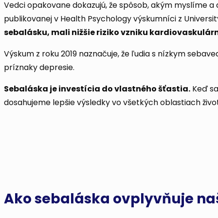
Vedci opakovane dokazujú, že spôsob, akým myslíme a ak
publikovanej v Health Psychology výskumníci z University o
sebalásku, mali nižšie riziko vzniku kardiovaskulár
Výskum z roku 2019 naznačuje, že ľudia s nízkym seb
príznaky depresie.
Sebaláska je investícia do vlastného šťastia.
Keď sa
dosahujeme lepšie výsledky vo všetkých oblastiach živo
Ako sebaláska ovplyvňuje naš