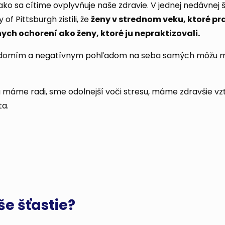
o sa cítime ovplyvňuje naše zdravie. V jednej nedávnej š
f Pittsburgh zistili, že
ženy v strednom veku, ktoré pr
nych ochorení ako ženy, ktoré ju nepraktizovali.
avedomím a negatívnym pohľadom na seba samých môžu m
 máme radi, sme odolnejší voči stresu, máme zdravšie vz
ta.
e šťastie?