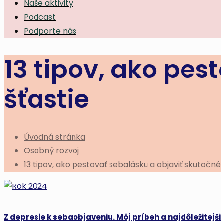
Naše aktivity
Podcast
Podporte nás
13 tipov, ako pes
šťastie
Úvodná stránka
Osobný rozvoj
13 tipov, ako pestovať sebalásku a objaviť skutočné
Z depresie k sebaobjaveniu. Môj príbeh a najdôležitejšie