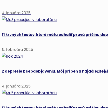
4. januára 2025
11 krvných testov, ktoré môžu odhaliť pravú príčinu dep
5. februára 2025
Z depresie k sebaobjaveniu. Môj príbeh a najdôležitejšie
4. januára 2025
11 krvných testov, ktoré môžu odhaliť pravú príčinu dep