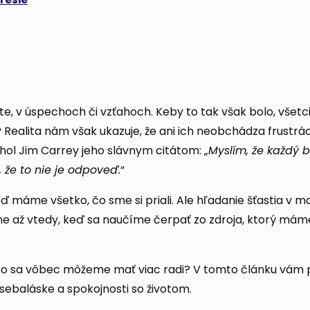
te, v úspechoch či vzťahoch. Keby to tak však bolo, všetci 
? Realita nám však ukazuje, že ani ich neobchádza frustrác
tihol Jim Carrey jeho slávnym citátom: „
Myslím, že každý 
, že to nie je odpoveď.
“
ď máme všetko, čo sme si priali. Ale hľadanie šťastia v 
me až vtedy, keď sa naučíme čerpať zo zdroja, ktorý máme
 ako sa vôbec môžeme mať viac radi? V tomto článku vám 
sebaláske a spokojnosti so životom.