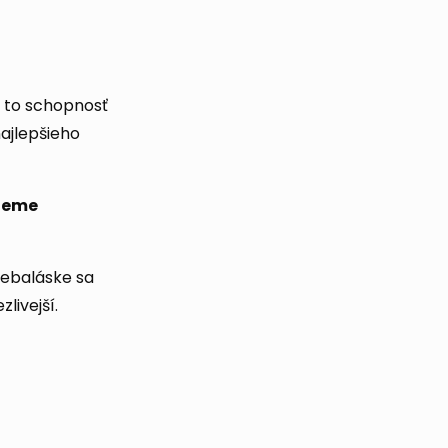
e to schopnosť
najlepšieho
jeme
sebaláske sa
livejší.